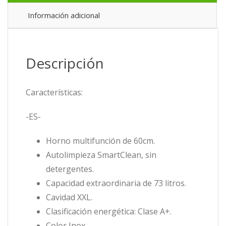
AKZ97891IX
cantidad
Información adicional
Descripción
Características:
-ES-
Horno multifunción de 60cm.
Autolimpieza SmartClean, sin
detergentes.
Capacidad extraordinaria de 73 litros.
Cavidad XXL.
Clasificación energética: Clase A+.
Color Inox.