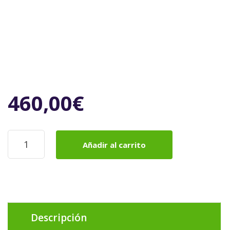
460,00
€
Whirlpool
Añadir al carrito
horno
multifunción
con
autolimpieza/
Self
cleaning
oven
Descripción
A+