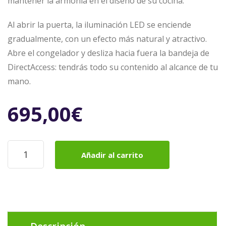
mantener la armonía en el diseño de su cocina.
Al abrir la puerta, la iluminación LED se enciende
gradualmente, con un efecto más natural y atractivo.
Abre el congelador y desliza hacia fuera la bandeja de
DirectAccess: tendrás todo su contenido al alcance de tu
mano.
695,00
€
Frigorífico
Añadir al carrito
Balay
3KFE361WI
A
++176
x
60cm
cantidad