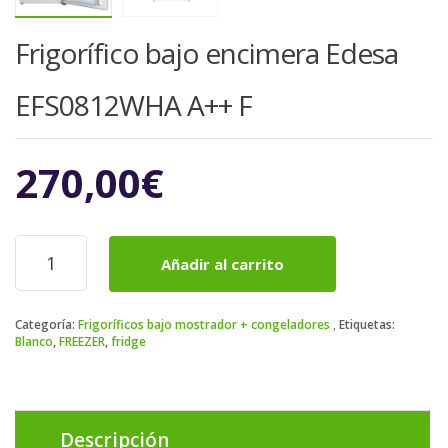
Frigorífico bajo encimera Edesa
EFS0812WHA A++ F
270,00
€
Frigorífico
Añadir al carrito
bajo
encimera
Edesa
Categoría:
Frigoríficos bajo mostrador + congeladores
Etiquetas:
EFS0812WHA
Blanco
,
FREEZER
,
fridge
A++
F
cantidad
Descripción