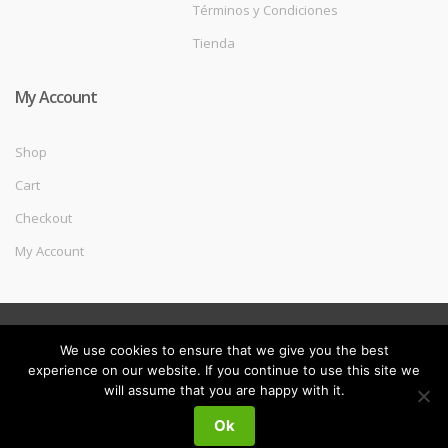
Términos y Condiciones
Tienda
My Account
Shop
Cart
Checkout
My Account
©
Melec Costa
- All Rights Reserved
We use cookies to ensure that we give you the best
experience on our website. If you continue to use this site we
will assume that you are happy with it.
My
Buscar
Buscar
Ok
por:
Account
0