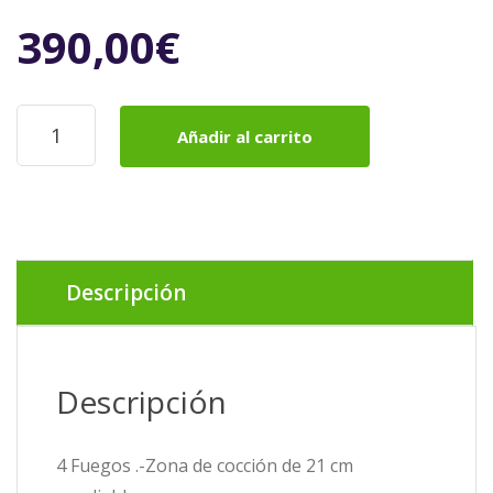
390,00
€
BOSCH
Añadir al carrito
Placa
Vitrocerámica
4F
PKF631B17E
cantidad
Descripción
Descripción
4 Fuegos .-Zona de cocción de 21 cm