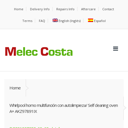
Home
Delivery Info
Repairs Info
Aftercare
Contact
Terms
FAQ
English
(
Inglés
)
Español
Home
Whirlpool horno multifunción con autolimpieza/ Self cleaning oven
A+ AKZ97891IX