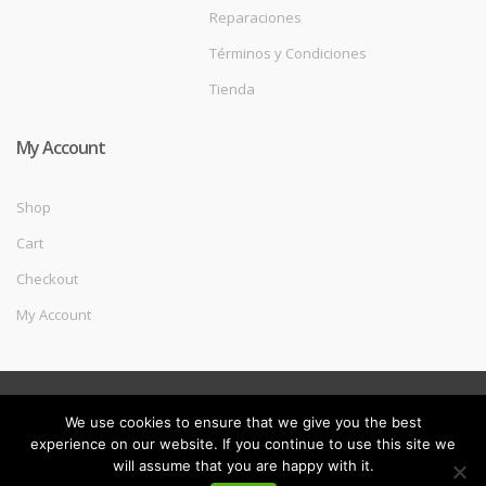
Reparaciones
Términos y Condiciones
Tienda
My Account
Shop
Cart
Checkout
My Account
©
Melec Costa
- All Rights Reserved
We use cookies to ensure that we give you the best
experience on our website. If you continue to use this site we
will assume that you are happy with it.