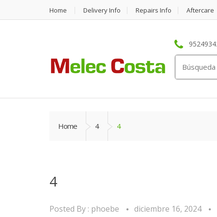
Home
Delivery Info
Repairs Info
Aftercare
95249342
Search
for:
Home
4
4
4
Posted By :
phoebe
diciembre 16, 2024