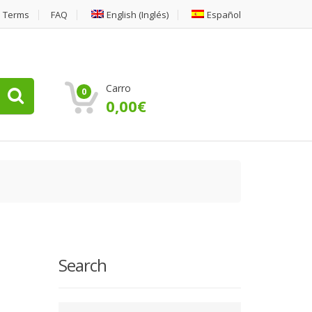
Terms
FAQ
English
(
Inglés
)
Español
Carro
0
0,00
€
Search
Type