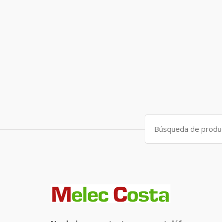
Search
for: