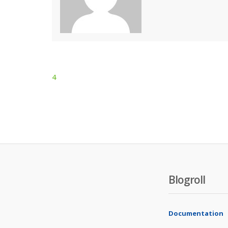
4
Post
navigation
Blogroll
Documentation