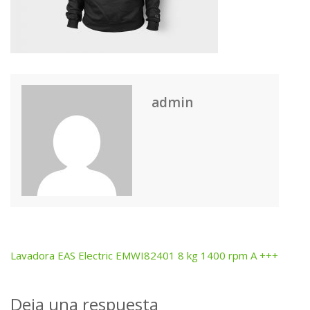
admin
Lavadora EAS Electric EMWI82401 8 kg 1400 rpm A +++
Post
navigation
Deja una respuesta