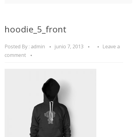
hoodie_5_front
Posted By :
admin
junio 7, 2013
Leave a
comment