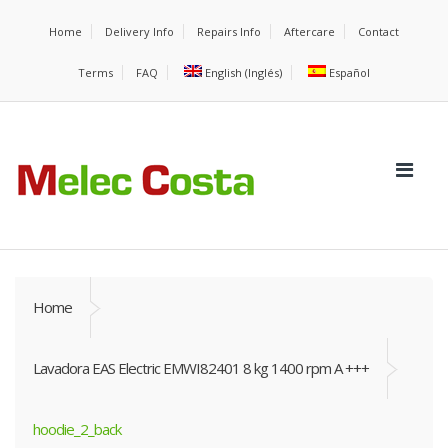
Home
Delivery Info
Repairs Info
Aftercare
Contact
Terms
FAQ
English
(
Inglés
)
Español
Home
Lavadora EAS Electric EMWI82401 8 kg 1400 rpm A +++
hoodie_2_back