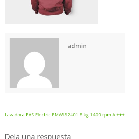
admin
Lavadora EAS Electric EMWI82401 8 kg 1400 rpm A +++
Post
navigation
Deja una respuesta